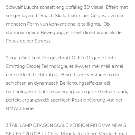
Schwäif Luucht schaaft eng opfälleg 3D visuell Effekt mat
senger layered Draach-Skala Textur, am Géigesaz zu der
monoton Form vun konventionelle taillights. Ob
stationär oder a Bewegung, et steet direkt eraus als de
Fokus op der Strooss.
2.Equipéiert mat fortgeschratt OLED (Organic Light-
Emitting Diode) Technologie, et liwwert méi mëll a méi
eenheetlech Liichtoutput. Beim Fuere verstäerken déi
schichten an dynamesch Beliichtungseffekter déi
technologesch Raffinesséierung vum ganze Gefier staark,
perfekt ergänzen déi sportlech Positionéierung vun der
BMW 3 Serie.
3.TAIL LAMP DRAGON SCALE VERSION FIR BMW NEW 3
SERIES G20 G28 fir China Manufacturer am Verglach mat