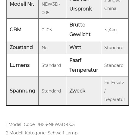
Jiangsu,
Modell Nr.
NEW3D-
China
Urspronk
005
Brutto
CBM
0.103
3 ,4kg
Gewiicht
Zoustand
Watt
Nei
Standard
Faarf
Lumens
Standard
Standard
Temperatur
Fir Ersatz
Spannung
Zweck
Standard
/
Reparatur
1.Modell Code: JH53-NEW3D-005
2.Modell Kategorie: Schwäif Lamp