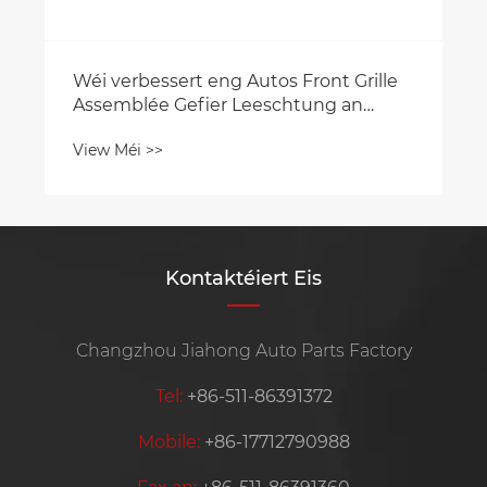
Wéi verbessert eng Autos Front Grille
Assemblée Gefier Leeschtung an
Design?
View Méi >>
Kontaktéiert Eis
Changzhou Jiahong Auto Parts Factory
Tel:
+86-511-86391372
Mobile:
+86-17712790988