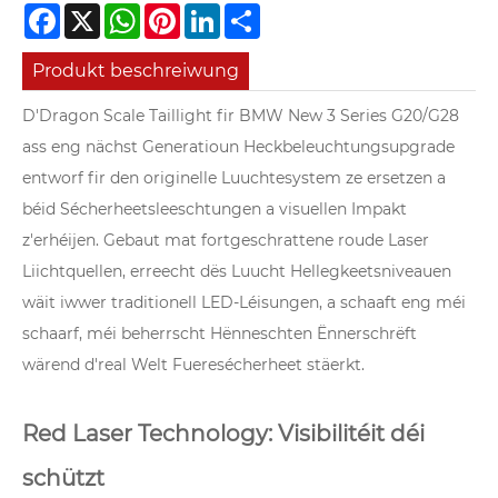
Facebook
X
WhatsApp
Pinterest
LinkedIn
Share
Produkt beschreiwung
D'Dragon Scale Taillight fir BMW New 3 Series G20/G28
ass eng nächst Generatioun Heckbeleuchtungsupgrade
entworf fir den originelle Luuchtesystem ze ersetzen a
béid Sécherheetsleeschtungen a visuellen Impakt
z'erhéijen. Gebaut mat fortgeschrattene roude Laser
Liichtquellen, erreecht dës Luucht Hellegkeetsniveauen
wäit iwwer traditionell LED-Léisungen, a schaaft eng méi
schaarf, méi beherrscht Hënneschten Ënnerschrëft
wärend d'real Welt Fueresécherheet stäerkt.
Red Laser Technology: Visibilitéit déi
schützt