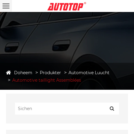
Doheem
Produkter
Automotive Luucht
Automotive taillight Assemblées