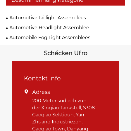
Zesummenhang Kategorie
Automotive taillight Assemblées
Automotive Headlight Assemblée
Automobile Fog Light Assemblées
Schécken Ufro
Kontakt Info
Adress

200 Meter südlech vun
der Xinqiao Tankstell, S308
Gaogiao Sektioun, Yan
Zhuang Industriezon,
Gaoqiao Town, Danyang