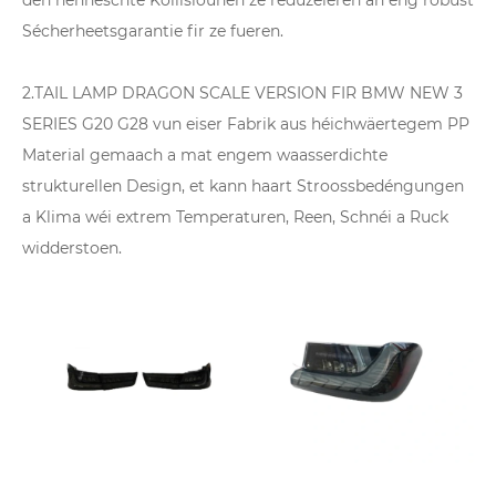
den hënneschte Kollisiounen ze reduzéieren an eng robust
Sécherheetsgarantie fir ze fueren.
2.TAIL LAMP DRAGON SCALE VERSION FIR BMW NEW 3
SERIES G20 G28 vun eiser Fabrik aus héichwäertegem PP
Material gemaach a mat engem waasserdichte
strukturellen Design, et kann haart Stroossbedéngungen
a Klima wéi extrem Temperaturen, Reen, Schnéi a Ruck
widderstoen.