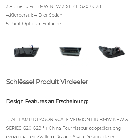
3.Fitment: Fir BMW NEW 3 SERIE G20 / G28
4.Kierperstil: 4-Dier Sedan
5.Paint Optioun: Einfache
Schlëssel Produit Virdeeler
Design Features an Erscheinung:
1.TAIL LAMP DRAGON SCALE VERSION FIR BMW NEW 3
SERIES G20 G28 fir China Fournisseur adoptéiert eng
eenzegaarteg Zwilling Draach-Skala Design, dëser