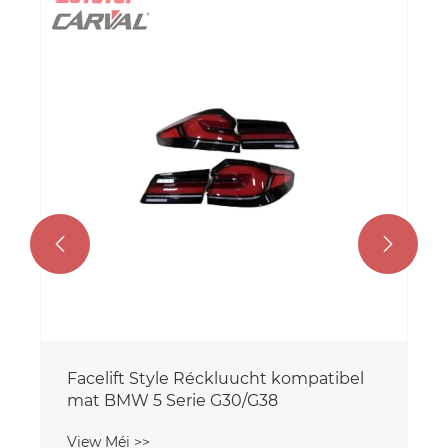


Facelift Style Réckluucht kompatibel
mat BMW 5 Serie G30/G38
View Méi >>