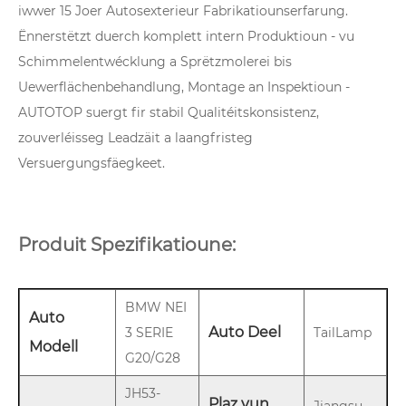
iwwer 15 Joer Autosexterieur Fabrikatiounserfarung.
Ënnerstëtzt duerch komplett intern Produktioun - vu
Schimmelentwécklung a Sprëtzmolerei bis
Uewerflächenbehandlung, Montage an Inspektioun -
AUTOTOP suergt fir stabil Qualitéitskonsistenz,
zouverléisseg Leadzäit a laangfristeg
Versuergungsfäegkeet.
Produit Spezifikatioune:
BMW NEI
Auto
Auto Deel
3 SERIE
TailLamp
Modell
G20/G28
JH53-
Plaz vun