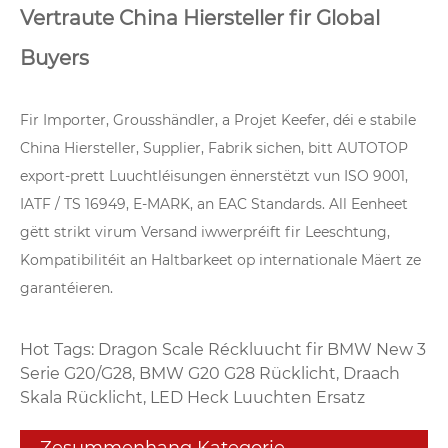
Vertraute China Hiersteller fir Global
Buyers
Fir Importer, Grousshändler, a Projet Keefer, déi e stabile
China Hiersteller, Supplier, Fabrik sichen, bitt AUTOTOP
export-prett Luuchtléisungen ënnerstëtzt vun ISO 9001,
IATF / TS 16949, E-MARK, an EAC Standards. All Eenheet
gëtt strikt virum Versand iwwerpréift fir Leeschtung,
Kompatibilitéit an Haltbarkeet op internationale Mäert ze
garantéieren.
Hot Tags: Dragon Scale Réckluucht fir BMW New 3
Serie G20/G28, BMW G20 G28 Rücklicht, Draach
Skala Rücklicht, LED Heck Luuchten Ersatz