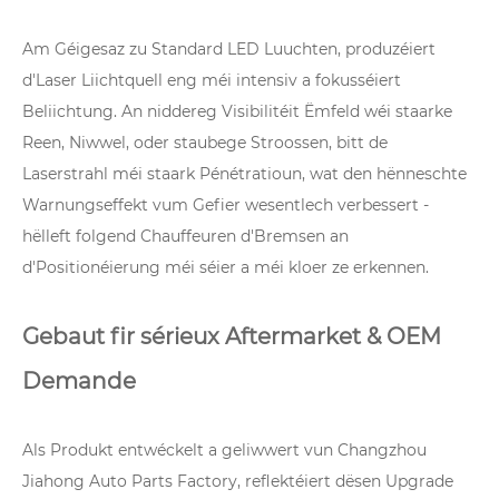
Am Géigesaz zu Standard LED Luuchten, produzéiert
d'Laser Liichtquell eng méi intensiv a fokusséiert
Beliichtung. An niddereg Visibilitéit Ëmfeld wéi staarke
Reen, Niwwel, oder staubege Stroossen, bitt de
Laserstrahl méi staark Pénétratioun, wat den hënneschte
Warnungseffekt vum Gefier wesentlech verbessert -
hëlleft folgend Chauffeuren d'Bremsen an
d'Positionéierung méi séier a méi kloer ze erkennen.
Gebaut fir sérieux Aftermarket & OEM
Demande
Als Produkt entwéckelt a geliwwert vun Changzhou
Jiahong Auto Parts Factory, reflektéiert dësen Upgrade