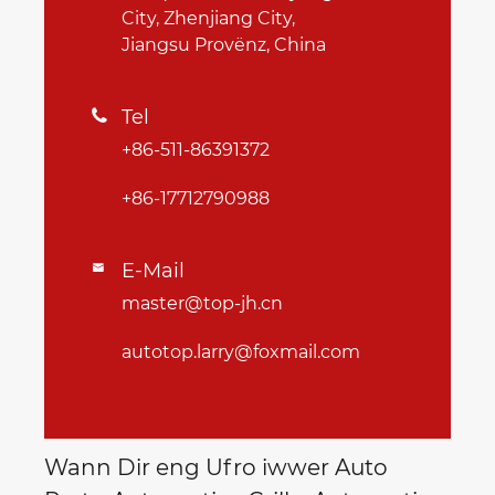
City, Zhenjiang City,
Jiangsu Provënz, China
Tel

+86-511-86391372
+86-17712790988
E-Mail

master@top-jh.cn
autotop.larry@foxmail.com
Wann Dir eng Ufro iwwer Auto