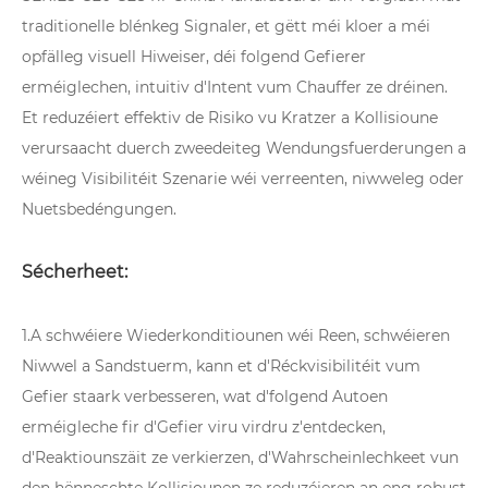
traditionelle blénkeg Signaler, et gëtt méi kloer a méi
opfälleg visuell Hiweiser, déi folgend Gefierer
erméiglechen, intuitiv d'Intent vum Chauffer ze dréinen.
Et reduzéiert effektiv de Risiko vu Kratzer a Kollisioune
verursaacht duerch zweedeiteg Wendungsfuerderungen a
wéineg Visibilitéit Szenarie wéi verreenten, niwweleg oder
Nuetsbedéngungen.
Sécherheet:
1.A schwéiere Wiederkonditiounen wéi Reen, schwéieren
Niwwel a Sandstuerm, kann et d'Réckvisibilitéit vum
Gefier staark verbesseren, wat d'folgend Autoen
erméigleche fir d'Gefier viru virdru z'entdecken,
d'Reaktiounszäit ze verkierzen, d'Wahrscheinlechkeet vun