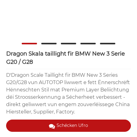
Dragon Skala taillight fir BMW New 3 Serie
G20 / G28
D'Dragon Scale Taillight fir BMW New 3 Series
G20/G28 vun AUTOTOP liwwert e fett Ënnerschrëft
Hënneschten Stil mat Premium Layer Beliichtung
déi Stroosserkennung a Sécherheet verbessert -
direkt geliwwert vun engem zouverléissege China
Hiersteller, Supplier, Factory.
Schécken Ufro