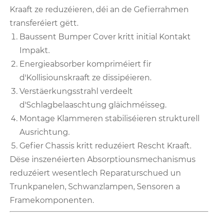
Kraaft ze reduzéieren, déi an de Gefierrahmen
transferéiert gëtt.
Baussent Bumper Cover kritt initial Kontakt
Impakt.
Energieabsorber kompriméiert fir
d'Kollisiounskraaft ze dissipéieren.
Verstäerkungsstrahl verdeelt
d'Schlagbelaaschtung gläichméisseg.
Montage Klammeren stabiliséieren strukturell
Ausrichtung.
Gefier Chassis kritt reduzéiert Rescht Kraaft.
Dëse inszenéierten Absorptiounsmechanismus
reduzéiert wesentlech Reparaturschued un
Trunkpanelen, Schwanzlampen, Sensoren a
Framekomponenten.