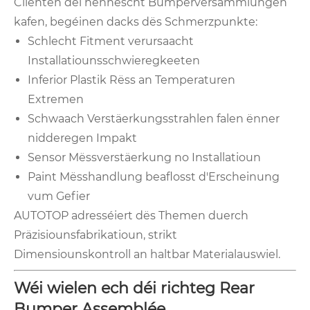
Clienten déi hënnescht Bumperversammlungen
kafen, begéinen dacks dës Schmerzpunkte:
Schlecht Fitment verursaacht
Installatiounsschwieregkeeten
Inferior Plastik Rëss an Temperaturen
Extremen
Schwaach Verstäerkungsstrahlen falen ënner
nidderegen Impakt
Sensor Mëssverstäerkung no Installatioun
Paint Mësshandlung beaflosst d'Erscheinung
vum Gefier
AUTOTOP adresséiert dës Themen duerch
Präzisiounsfabrikatioun, strikt
Dimensiounskontroll an haltbar Materialauswiel.
Wéi wielen ech déi richteg Rear
Bumper Assemblée