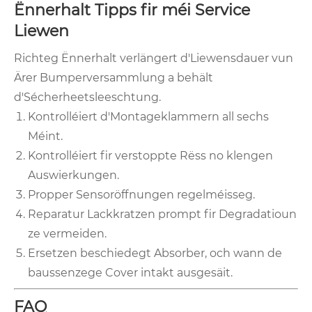
Ënnerhalt Tipps fir méi Service
Liewen
Richteg Ënnerhalt verlängert d'Liewensdauer vun
Ärer Bumperversammlung a behält
d'Sécherheetsleeschtung.
Kontrolléiert d'Montageklammern all sechs
Méint.
Kontrolléiert fir verstoppte Rëss no klengen
Auswierkungen.
Propper Sensoröffnungen regelméisseg.
Reparatur Lackkratzen prompt fir Degradatioun
ze vermeiden.
Ersetzen beschiedegt Absorber, och wann de
baussenzege Cover intakt ausgesäit.
FAQ