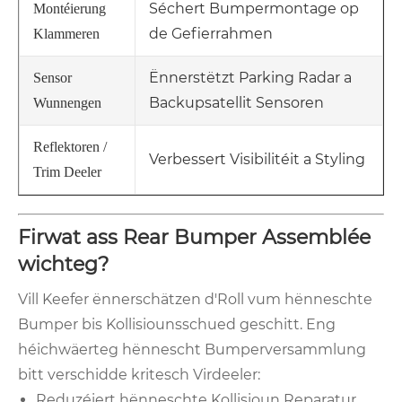
Séchert Bumpermontage op
Montéierung
de Gefierrahmen
Klammeren
Ënnerstëtzt Parking Radar a
Sensor
Backupsatellit Sensoren
Wunnengen
Reflektoren /
Verbessert Visibilitéit a Styling
Trim Deeler
Firwat ass Rear Bumper Assemblée
wichteg?
Vill Keefer ënnerschätzen d'Roll vum hënneschte
Bumper bis Kollisiounsschued geschitt. Eng
héichwäerteg hënnescht Bumperversammlung
bitt verschidde kritesch Virdeeler:
Reduzéiert hënneschte Kollisioun Reparatur