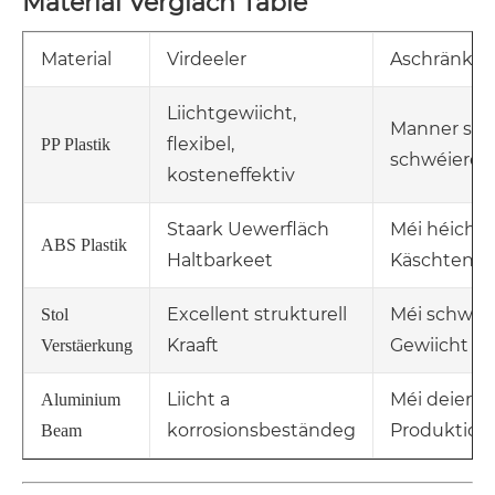
Material Verglach Table
Material
Virdeeler
Aschränku
Liichtgewiicht,
Manner stei
flexibel,
PP Plastik
schwéierer 
kosteneffektiv
Staark Uewerfläch
Méi héich M
ABS Plastik
Haltbarkeet
Käschten
Excellent strukturell
Méi schwéi
Stol
Kraaft
Gewiicht
Verstäerkung
Liicht a
Méi deier
Aluminium
korrosionsbeständeg
Produktiou
Beam