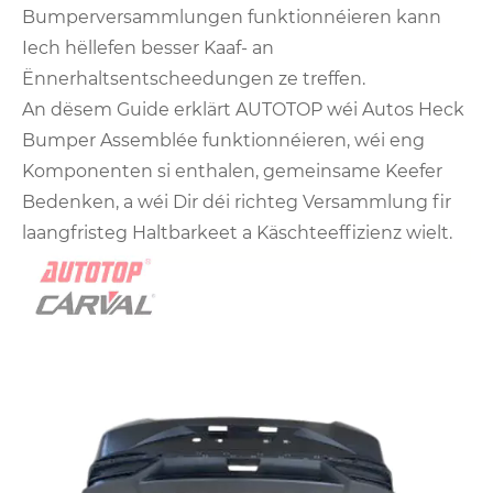
Bumperversammlungen funktionnéieren kann
Iech hëllefen besser Kaaf- an
Ënnerhaltsentscheedungen ze treffen.
An dësem Guide erklärt AUTOTOP wéi Autos Heck
Bumper Assemblée funktionnéieren, wéi eng
Komponenten si enthalen, gemeinsame Keefer
Bedenken, a wéi Dir déi richteg Versammlung fir
laangfristeg Haltbarkeet a Käschteeffizienz wielt.