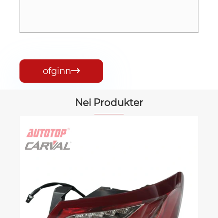
ofginn

Nei Produkter
Scheinwerfer fir HYUNDAI SONATA 2011
View Méi >>