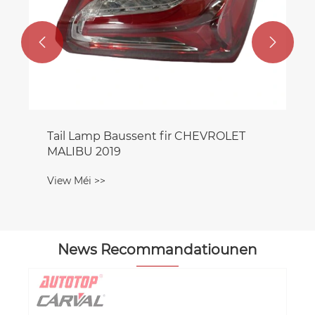


T
News Recommandatiounen
Wéi Automotive Scheinwerfer