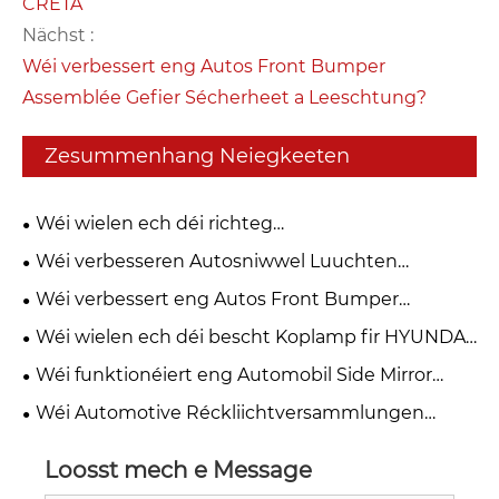
CRETA
Nächst :
Wéi verbessert eng Autos Front Bumper
Assemblée Gefier Sécherheet a Leeschtung?
Zesummenhang Neiegkeeten
Wéi wielen ech déi richteg
Scheinwerferversammlung fir Hyundai H1 2018 fir
Wéi verbesseren Autosniwwel Luuchten
d'Fuerersécherheet ze verbesseren
Assemblée Fuersécherheet a Gefier Leeschtung?
Wéi verbessert eng Autos Front Bumper
Assemblée Gefier Sécherheet a Leeschtung?
Wéi wielen ech déi bescht Koplamp fir HYUNDAI
CRETA
Wéi funktionéiert eng Automobil Side Mirror
Assemblée?
Wéi Automotive Réckliichtversammlungen
d'Sécherheet an d'Performance verbesseren
Loosst mech e Message