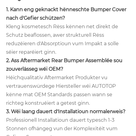
1. Kann eng geknackt hënneschte Bumper Cover
nach d'Gefier schützen?
Kleng kosmetesch Rëss kënnen net direkt de
Schutz beaflossen, awer strukturell Rëss
reduzéieren d'Absorptioun vum Impakt a solle
séier reparéiert ginn.
2. Ass Aftermarket Rear Bumper Assemblée sou
zouverlässeg wéi OEM?
Héichqualitativ Aftermarket Produkter vu
vertrauenswürdege Hiersteller wéi AUTOTOP
kënne mat OEM Standards passen wann se
richteg konstruéiert a getest ginn.
3. Wéi laang dauert d'Installatioun normalerweis?
Professionell Installatioun dauert typesch 1-3
Stonnen ofhängeg vun der Komplexitéit vum