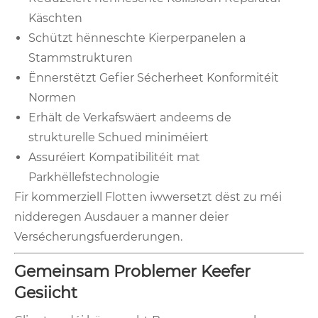
Käschten
Schützt hënneschte Kierperpanelen a
Stammstrukturen
Ënnerstëtzt Gefier Sécherheet Konformitéit
Normen
Erhält de Verkafswäert andeems de
strukturelle Schued miniméiert
Assuréiert Kompatibilitéit mat
Parkhëllefstechnologie
Fir kommerziell Flotten iwwersetzt dëst zu méi
nidderegen Ausdauer a manner deier
Versécherungsfuerderungen.
Gemeinsam Problemer Keefer
Gesiicht