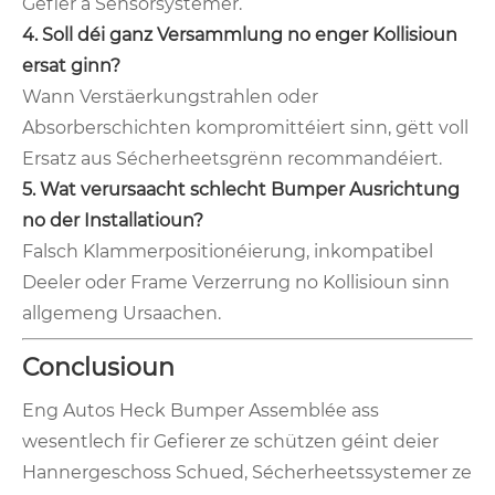
Gefier a Sensorsystemer.
4. Soll déi ganz Versammlung no enger Kollisioun
ersat ginn?
Wann Verstäerkungstrahlen oder
Absorberschichten kompromittéiert sinn, gëtt voll
Ersatz aus Sécherheetsgrënn recommandéiert.
5. Wat verursaacht schlecht Bumper Ausrichtung
no der Installatioun?
Falsch Klammerpositionéierung, inkompatibel
Deeler oder Frame Verzerrung no Kollisioun sinn
allgemeng Ursaachen.
Conclusioun
Eng Autos Heck Bumper Assemblée ass
wesentlech fir Gefierer ze schützen géint deier
Hannergeschoss Schued, Sécherheetssystemer ze