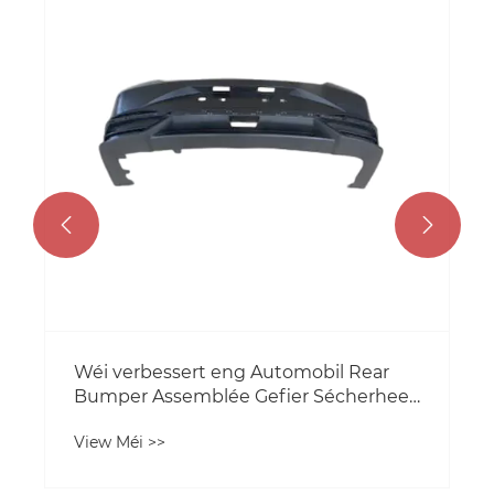
Assemblée verbesseren
d'Fuerersécherheet a Leeschtung?
View Méi >>

