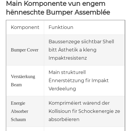
Main Komponente vun engem
hënneschte Bumper Assemblée
Komponent
Funktioun
Baussenzege siichtbar Shell
bitt Ästhetik a kleng
Bumper Cover
Impaktresistenz
Main strukturell
Verstäerkung
Ënnerstëtzung fir Impakt
Beam
Verdeelung
Kompriméiert wärend der
Energie
Kollisioun fir Schockenergie ze
Absorber
absorbéieren
Schaum