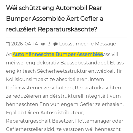
Wéi schützt eng Automobil Rear
Bumper Assemblée Äert Gefier a
reduzéiert Reparaturskäschte?
2026-04-14
3
Loosst mech e Message
An
Auto hënneschte Bumper Assemblée
ass vill
méi wéi eng dekorativ Baussebestanddeel. Et ass
eng kritesch Sécherheetsstruktur entwéckelt fir
Kollisiounsimpakt ze absorbéieren, intern
Gefiersystemer ze schützen, Reparaturkäschten
ze reduzéieren an déi strukturell Integritéit vum
hënneschten Enn vun engem Gefier ze erhaalen.
Egal ob Dir en Autosdistributeur,
Reparaturgeschäft Besëtzer, Flottemanager oder
Gefierhersteller sidd, ze verstoen wéi hënnescht