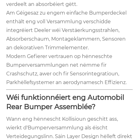
verdeelt an absorbéiert gëtt.
Am Géigesaz zu engem einfache Bumperdeckel
enthält eng voll Versammlung verschidde
integréiert Deeler wéi Verstäerkungsstrahlen,
Absorberschaum, Montageklammern, Sensoren
an dekorativen Trimmelementer.
Modern Gefierer vertrauen op hënneschte
Bumperversammlungen net nëmme fir
Crashschutz, awer och fir Sensorintegratioun,
Parkhëllefsystemer an aerodynamesch Effizienz.
Wéi funktionnéiert eng Automobil
Rear Bumper Assemblée?
Wann eng hënnescht Kollisioun geschitt ass,
wierkt d'Bumperversammlung als éischt
Verteidegungslinn. Säin Layer Design hëlleft direkt