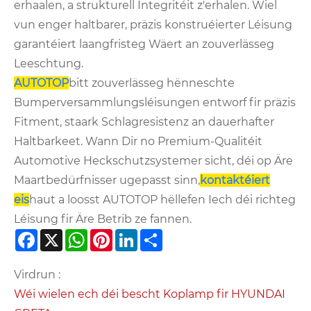
erhaalen, a strukturell Integritéit z'erhalen. Wiel
vun enger haltbarer, präzis konstruéierter Léisung
garantéiert laangfristeg Wäert an zouverlässeg
Leeschtung.
AUTOTOP
bitt zouverlässeg hënneschte
Bumperversammlungsléisungen entworf fir präzis
Fitment, staark Schlagresistenz an dauerhafter
Haltbarkeet. Wann Dir no Premium-Qualitéit
Automotive Heckschutzsystemer sicht, déi op Äre
Maartbedürfnisser ugepasst sinn,
kontaktéiert
eis
haut a loosst AUTOTOP hëllefen Iech déi richteg
Léisung fir Äre Betrib ze fannen.
Facebook
X
WhatsApp
Pinterest
LinkedIn
Share
Virdrun :
Wéi wielen ech déi bescht Koplamp fir HYUNDAI