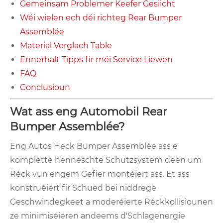
Gemeinsam Problemer Keefer Gesiicht
Wéi wielen ech déi richteg Rear Bumper
Assemblée
Material Verglach Table
Ënnerhalt Tipps fir méi Service Liewen
FAQ
Conclusioun
Wat ass eng Automobil Rear
Bumper Assemblée?
Eng Autos Heck Bumper Assemblée ass e
komplette hënneschte Schutzsystem deen um
Réck vun engem Gefier montéiert ass. Et ass
konstruéiert fir Schued bei niddrege
Geschwindegkeet a moderéierte Réckkollisiounen
ze minimiséieren andeems d'Schlagenergie