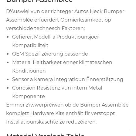
D'Auswiel vun der richteger Autos Heck Bumper
Assemblée erfuerdert Opmierksamkeet op
verschidde technesch Faktoren:
Gefierer, Modell, a Produktiounsjoer
Kompatibilitéit
OEM Spezifizéierung passende
Material Haltbarkeet ënner klimateschen
Konditiounen
Sensor a Kamera Integratioun Ënnerstëtzung
Corrosion Resistenz vun intern Metal
Komponente
Ëmmer z'iwwerpréiwen ob de Bumper Assemblée
komplett Hardware Kits enthält fir verstoppt
Installatiounskäschte ze reduzéieren.